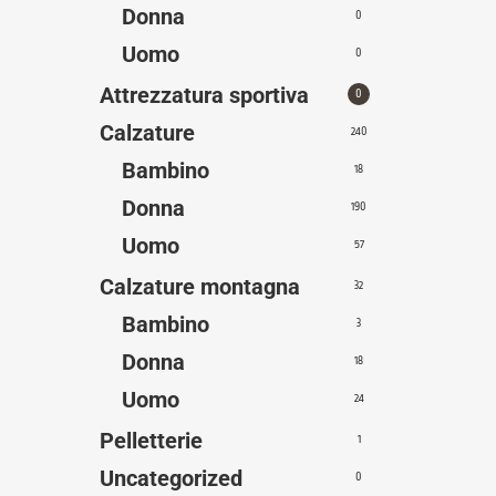
Donna
0
Uomo
0
Attrezzatura sportiva
0
Calzature
240
Bambino
18
Donna
190
Uomo
57
Calzature montagna
32
Bambino
3
Donna
18
Uomo
24
Pelletterie
1
Uncategorized
0