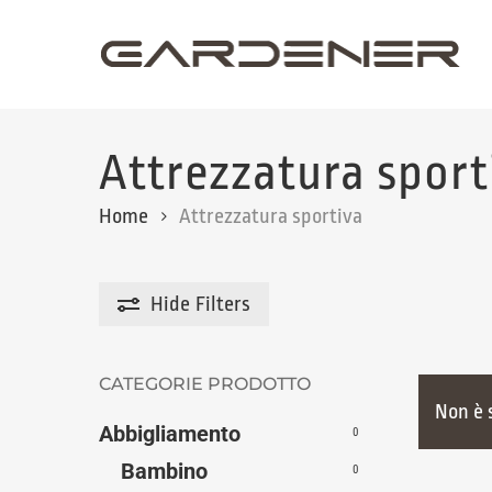
Skip
to
main
content
Attrezzatura sport
Home
Attrezzatura sportiva
Hide
Filters
CATEGORIE PRODOTTO
Non è 
Abbigliamento
0
Bambino
0