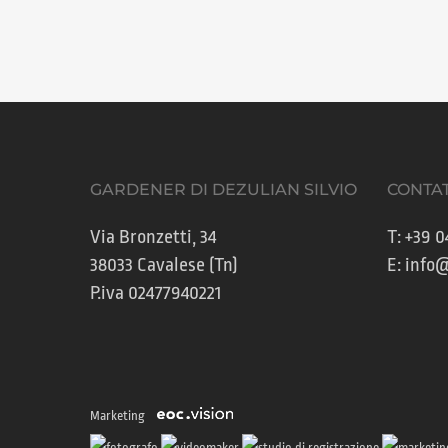
GARDENER DI DEZULIAN SILVIO
CONTAT
Via Bronzetti, 34
T:
+39 0
38033 Cavalese (Tn)
E:
info@
P.iva 02477940221
Marketing