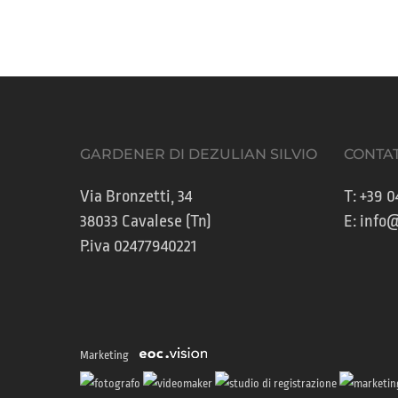
GARDENER DI DEZULIAN SILVIO
CONTAT
Via Bronzetti, 34
T:
+39 0
38033 Cavalese (Tn)
E:
info@
P.iva 02477940221
Marketing