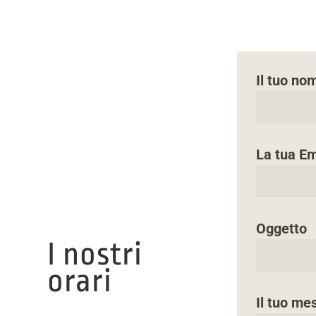
Il tuo no
La tua Em
Oggetto
I nostri
orari
Il tuo me