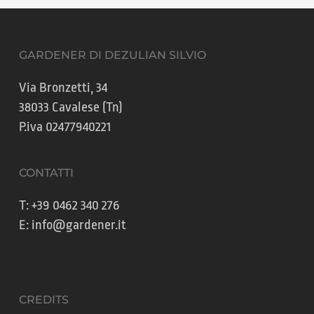
GARDENER DI DEZULIAN SILVIO
Via Bronzetti, 34
38033 Cavalese (Tn)
P.iva 02477940221
CONTATTI
T:
+39 0462 340 276
E:
info@gardener.it
CREDITS