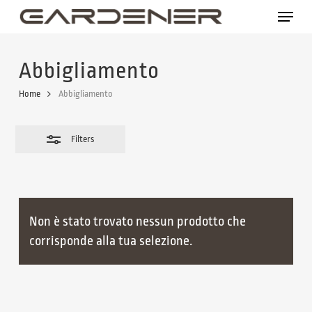
Skip
Menu
to
Close
main
Filters
Abbigliamento
content
Home
Abbigliamento
Filters
Non è stato trovato nessun prodotto che
corrisponde alla tua selezione.