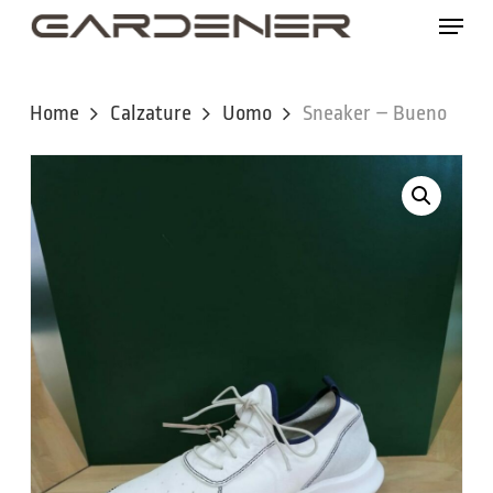
Skip
Menu
to
main
content
Home
Calzature
Uomo
Sneaker – Bueno