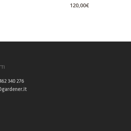
120,00
€
TI
462 340 276
gardener.it