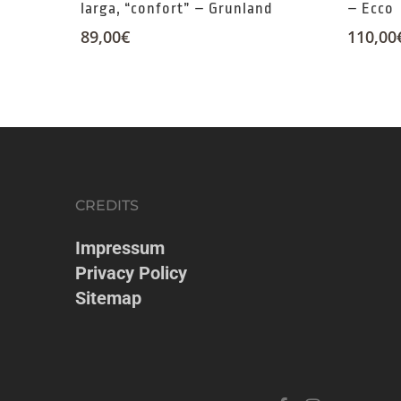
larga, “confort” – Grunland
– Ecco
89,00
€
110,00
CREDITS
Impressum
Privacy Policy
Sitemap