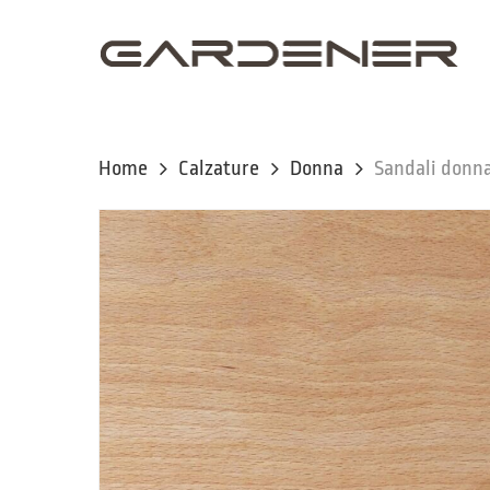
Skip
to
main
content
Home
Calzature
Donna
Sandali donna