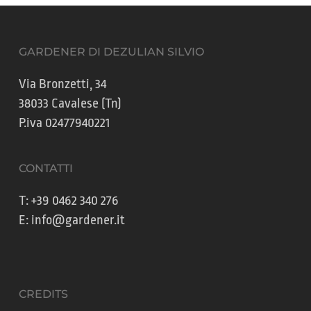
GARDENER DI DEZULIAN SILVIO
Via Bronzetti, 34
38033 Cavalese (Tn)
P.iva 02477940221
CONTATTI
T:
+39 0462 340 276
E:
info@gardener.it
CREDITS