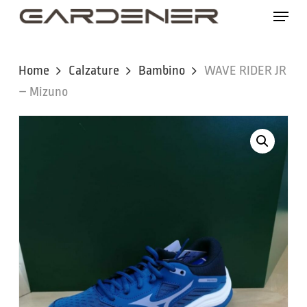
Skip
Menu
to
main
content
Home
Calzature
Bambino
WAVE RIDER JR
– Mizuno