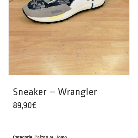
Sneaker – Wrangler
89,90
€
Categorie:
Calzature
,
Uomo