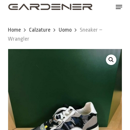
Skip
Menu
to
main
content
Home
Calzature
Uomo
Sneaker –
Wrangler