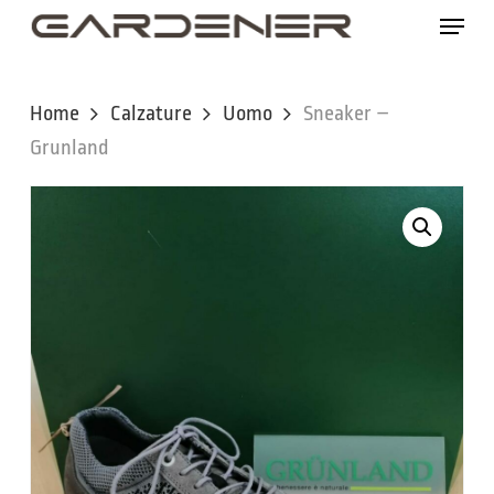
Skip
Menu
to
main
content
Home
Calzature
Uomo
Sneaker –
Grunland