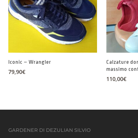
Iconic – Wrangler
Calzature don
massimo conf
79,90
€
110,00
€
GARDENER DI DEZULIAN SILVIO