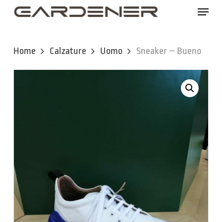
Skip
Menu
to
main
content
Home
Calzature
Uomo
Sneaker – Bueno