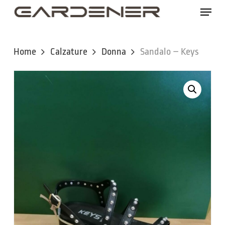
Skip
Menu
to
main
content
Home
Calzature
Donna
Sandalo – Keys