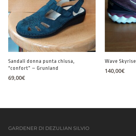
Sandali donna punta chiusa,
Wave Skyris
“confort” – Grunland
140,00
€
69,00
€
GARDENER DI DEZULIAN SILVIO