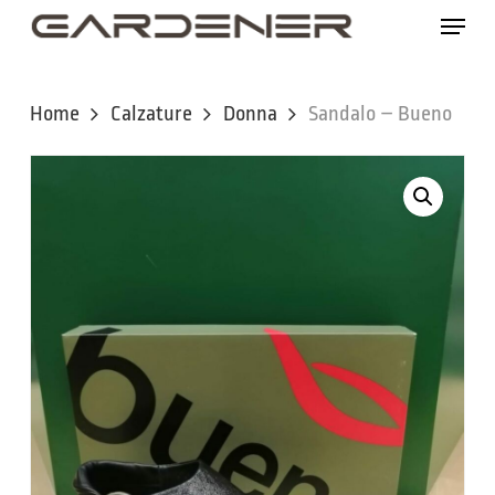
Skip
Menu
to
main
content
Home
Calzature
Donna
Sandalo – Bueno