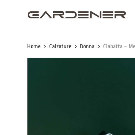
Skip
to
main
content
Home
Calzature
Donna
Ciabatta – M