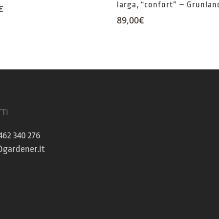
larga, “confort” – Grunlan
€
89,00
€
TI
462 340 276
gardener.it