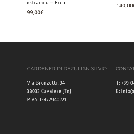
estraibile – Ecco
140,00
99,00
€
GARDENER DI DEZULIAN SILVIO
CONTAT
Via Bronzetti, 34
T:
+39 0
38033 Cavalese (Tn)
E:
info@
P.iva 02477940221