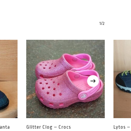
1/2
ianta
Glitter Clog – Crocs
Lytos –