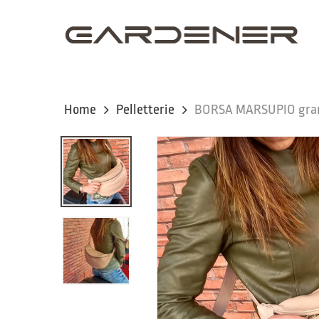
Skip
to
main
content
Home
Pelletterie
BORSA MARSUPIO gra