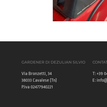
GARDENER DI DEZULIAN SILVIO
CONTAT
Via Bronzetti, 34
T:
+39 0
38033 Cavalese (Tn)
E:
info@
P.iva 02477940221