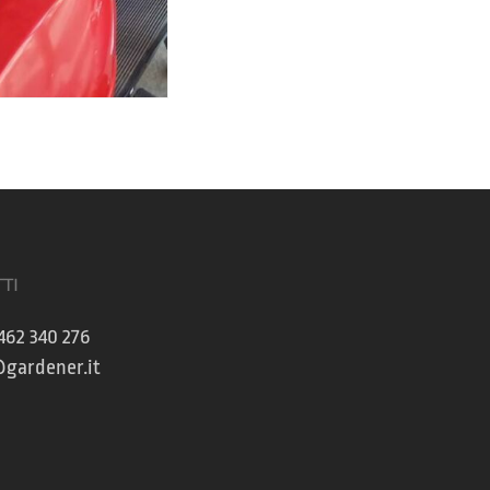
TI
462 340 276
gardener.it