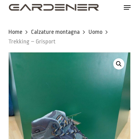
Skip
Menu
to
main
content
Home
Calzature montagna
Uomo
Trekking – Grisport