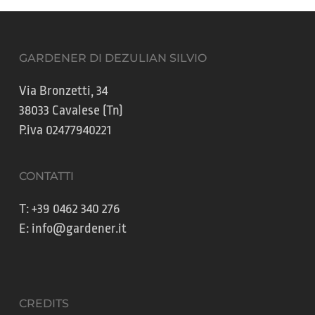
GARDENER DI DEZULIAN SILVIO
Via Bronzetti, 34
38033 Cavalese (Tn)
P.iva 02477940221
CONTATTI
T:
+39 0462 340 276
E:
info@gardener.it
CREDITS