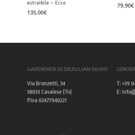
estraibile – Ecco
79,90
€
135,00
€
GARDENER DI DEZULIAN SILVIO
CONTAT
Via Bronzetti, 34
T:
+39 0
38033 Cavalese (Tn)
E:
info@
P.iva 02477940221