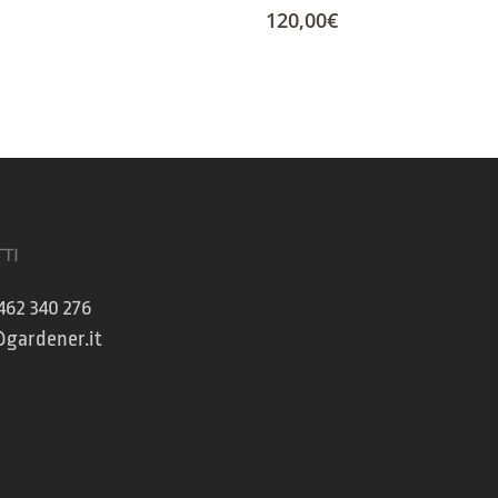
120,00
€
TI
462 340 276
gardener.it