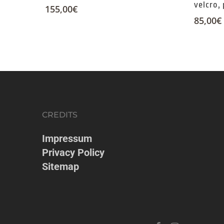
velcro,
155,00
€
85,00
€
CREDITS
Impressum
Privacy Policy
Sitemap