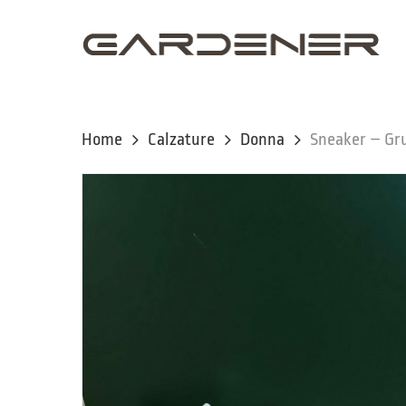
Skip
to
main
content
Home
Calzature
Donna
Sneaker – Gr