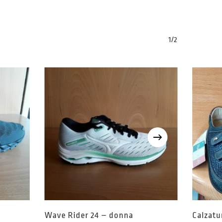
1/2
Wave Rider 24 – donna
Calzatu