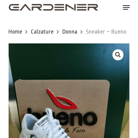
Skip
Menu
to
main
content
Home
Calzature
Donna
Sneaker – Bueno