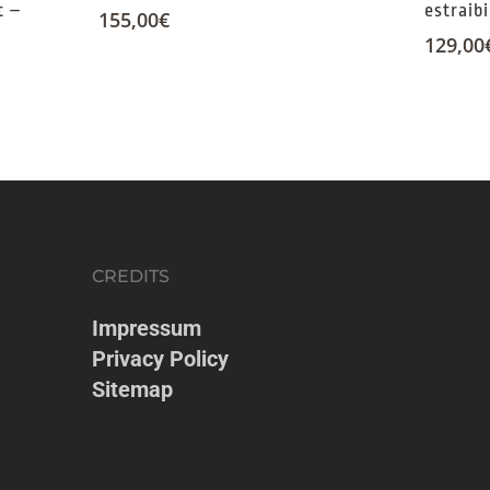
t –
estraib
155,00
€
129,00
CREDITS
Impressum
Privacy Policy
Sitemap