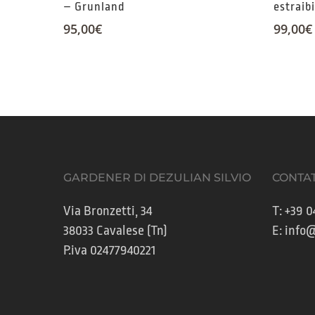
– Grunland
estraib
95,00
€
99,00
€
GARDENER DI DEZULIAN SILVIO
CONTAT
Via Bronzetti, 34
T:
+39 0
38033 Cavalese (Tn)
E:
info@
P.iva 02477940221