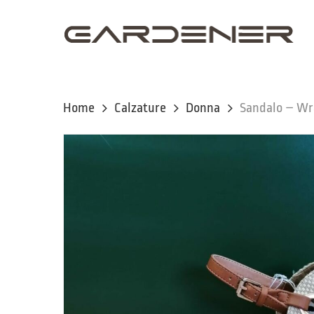
Skip
to
main
content
Home
Calzature
Donna
Sandalo – Wr