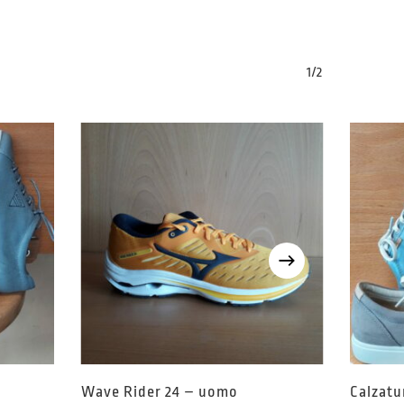
1/2
Wave Rider 24 – uomo
Calzatu