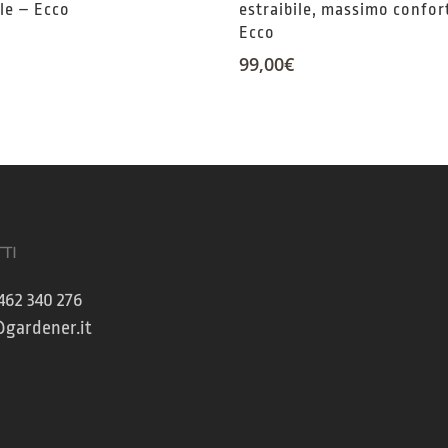
ile – Ecco
estraibile, massimo confor
Ecco
99,00
€
TI
462 340 276
gardener.it