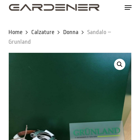
Skip
Menu
to
main
content
Home
Calzature
Donna
Sandalo –
Grunland