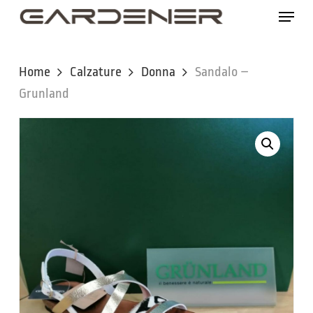
Skip
Menu
to
main
content
Home
Calzature
Donna
Sandalo –
Grunland