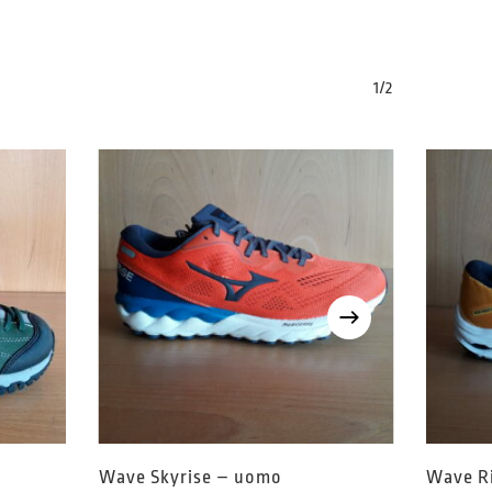
1/2
Wave Skyrise – uomo
Wave R