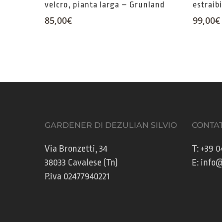
velcro, pianta larga – Grunland
estraib
85,00
€
99,00
€
GARDENER DI DEZULIAN SILVIO
CONTAT
Via Bronzetti, 34
T:
+39 0
38033 Cavalese (Tn)
E:
info@
P.iva 02477940221