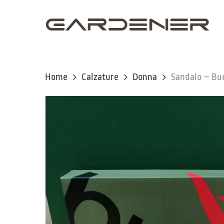
Skip
to
main
content
Home
Calzature
Donna
Sandalo – Bu