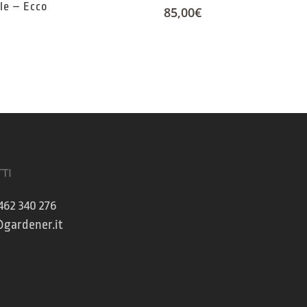
ile – Ecco
85,00
€
TI
462 340 276
gardener.it