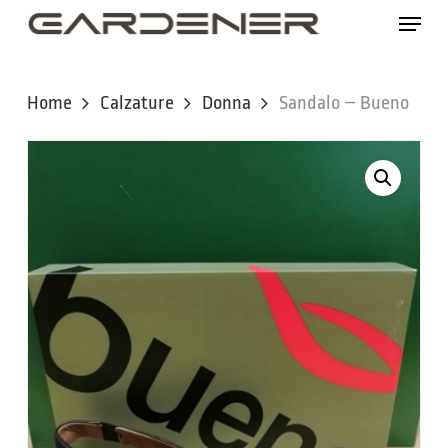
Skip
Menu
to
main
content
Home
Calzature
Donna
Sandalo – Bueno