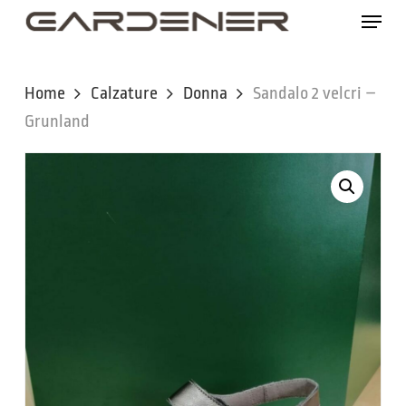
Skip
Menu
to
main
content
Home
Calzature
Donna
Sandalo 2 velcri –
Grunland