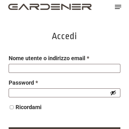
Skip
Menu
to
main
content
Accedi
Richiesto
Nome utente o indirizzo email
*
Richiesto
Password
*
Ricordami