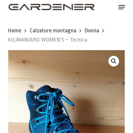
Skip
Menu
to
main
content
Home
Calzature montagna
Donna
KILIMANJARO WOMEN’S – Tecnica