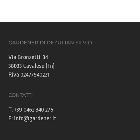
GARDENER DI DEZULIAN SILVIO
Via Bronzetti, 34
38033 Cavalese (Tn)
P.iva 02477940221
CONTATTI
T:
+39 0462 340 276
E:
info@gardener.it