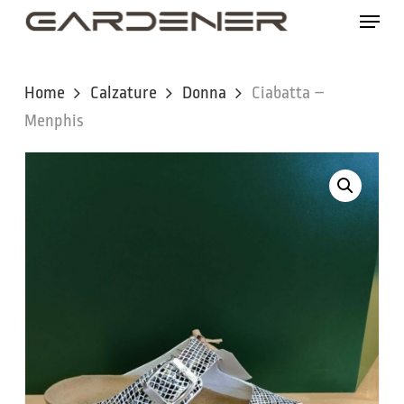
Skip
Menu
to
main
content
Home
Calzature
Donna
Ciabatta –
Menphis