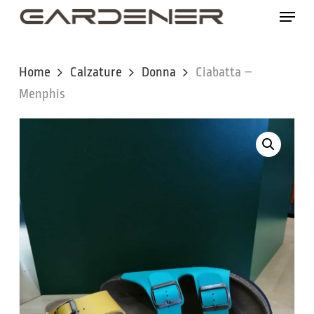
Skip
Menu
to
main
content
Home
Calzature
Donna
Ciabatta –
Menphis