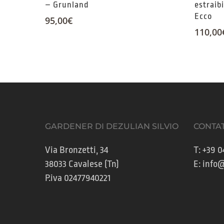
– Grunland
estraib
Ecco
95,00
€
110,00
GARDENER DI DEZULIAN SILVIO
CONTAT
Via Bronzetti, 34
T:
+39 0
38033 Cavalese (Tn)
E:
info@
P.iva 02477940221