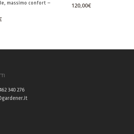
ile, massimo confort –
120,00
€
€
TI
462 340 276
gardener.it