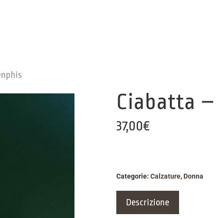
enphis
Ciabatta –
37,00
€
Categorie:
Calzature
,
Donna
Descrizione