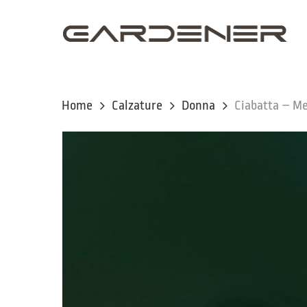
Skip
to
main
content
Home
Calzature
Donna
Ciabatta – M