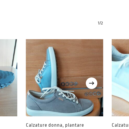
1/2
Calzature donna, plantare
Calzatu