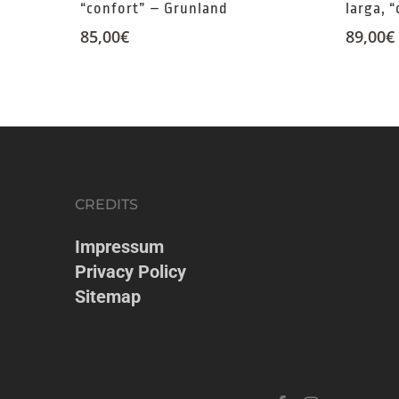
“confort” – Grunland
larga, 
85,00
€
89,00
€
CREDITS
Impressum
Privacy Policy
Sitemap