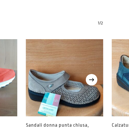
1/2
Sandali donna punta chiusa,
Calzatu