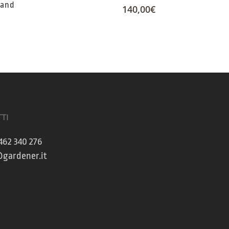
land
140,00
€
TI
462 340 276
gardener.it