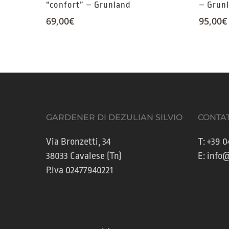
“confort” – Grunland
– Grun
69,00
€
95,00
€
GARDENER DI DEZULIAN SILVIO
CONTAT
Via Bronzetti, 34
T:
+39 0
38033 Cavalese (Tn)
E:
info@
P.iva 02477940221