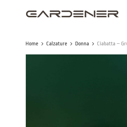
Skip
to
main
content
Home
Calzature
Donna
Ciabatta – G