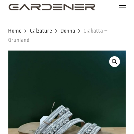
Skip
Menu
to
main
content
Home
Calzature
Donna
Ciabatta –
Grunland