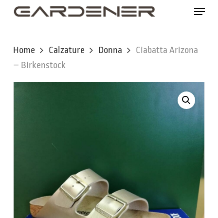
Skip
Menu
to
main
content
Home
Calzature
Donna
Ciabatta Arizona
– Birkenstock