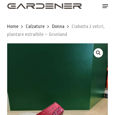
Skip
Menu
to
main
content
Home
Calzature
Donna
Ciabatta 2 velcri,
plantare estraibile – Grunland