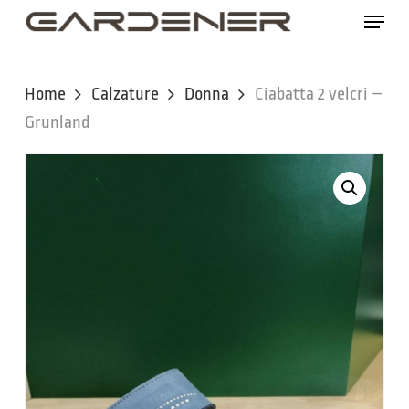
Skip
Menu
to
main
content
Home
Calzature
Donna
Ciabatta 2 velcri –
Grunland